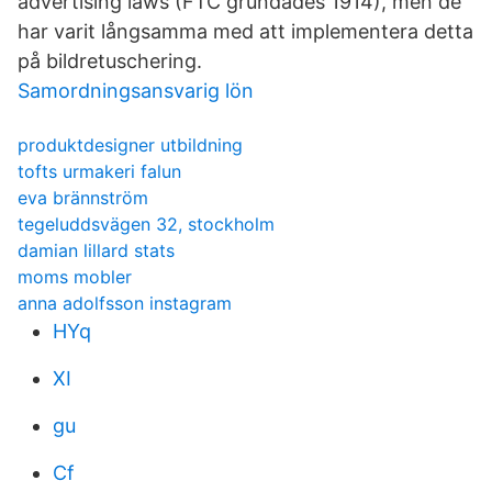
advertising laws (FTC grundades 1914), men de
har varit långsamma med att implementera detta
på bildretuschering.
Samordningsansvarig lön
produktdesigner utbildning
tofts urmakeri falun
eva brännström
tegeluddsvägen 32, stockholm
damian lillard stats
moms mobler
anna adolfsson instagram
HYq
XI
gu
Cf